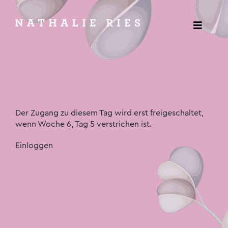
Zum
Inhalt
springen
Togg
Navig
Wunderwerk
Wunderweib
Der Zugang zu diesem Tag wird erst freigeschaltet,
1:1 Coaching
wenn Woche 6, Tag 5 verstrichen ist.
Einloggen
Vorträge & Workshops
Vision
Podcast