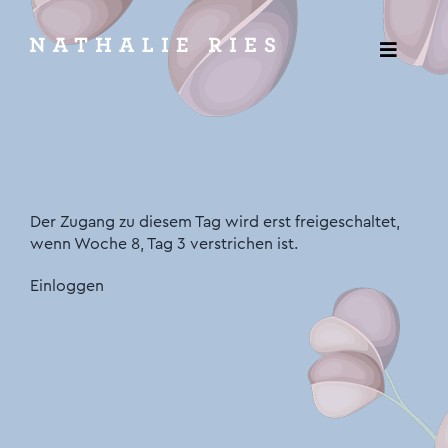
Zum
Inhalt
springen
Togg
Navig
Wunderwerk
Wunderweib
Der Zugang zu diesem Tag wird erst freigeschaltet,
1:1 Coaching
wenn Woche 8, Tag 3 verstrichen ist.
Einloggen
Vorträge & Workshops
Vision
Podcast